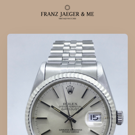
Alle ure
Herreure
Dameure
Service
Service & reparationer