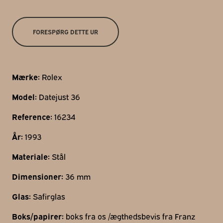
Gothersgade 31
1123 Kbh K
FORESPØRG DETTE UR
+45 29 29 99 46
per@franzj.com
Mærke:
Rolex
Model:
Datejust 36
Reference:
16234
År:
1993
Materiale:
Stål
Dimensioner:
36 mm
Glas:
Safirglas
Boks/papirer:
boks fra os /ægthedsbevis fra Franz