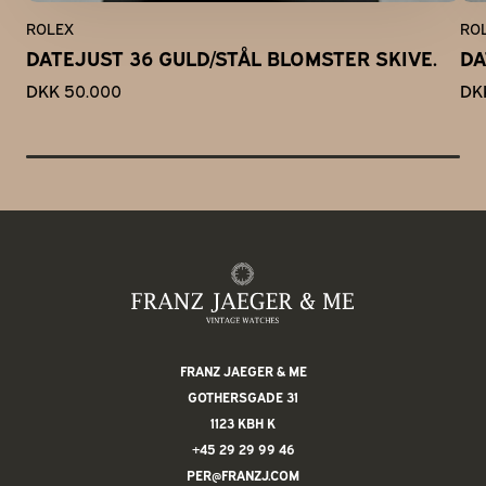
ROLEX
RO
DATEJUST 36 GULD/STÅL BLOMSTER SKIVE.
DA
DKK 50.000
DK
FRANZ JAEGER & ME
GOTHERSGADE 31
1123 KBH K
+45 29 29 99 46
PER@FRANZJ.COM