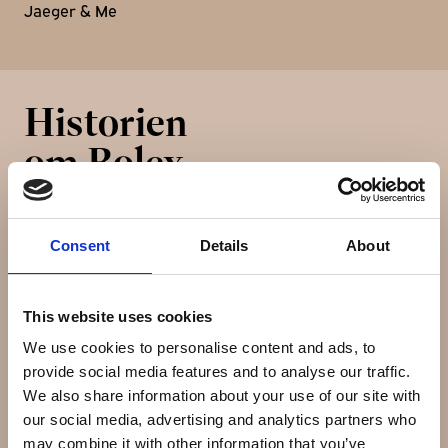
Jaeger & Me
Historien
om Rolex
Rolex SA og dets datterselskab Montres Tudor SA er
Consent
Details
About
en virksomhed der designer og producerer luksusure.
Det blev grundlag af Hans Wildorf og Alfred Davis i
London, England i 1905. I 1919 flyttede Wilsdorf og Davis
This website uses cookies
virksomheden til Geneve, Schweiz.
We use cookies to personalise content and ads, to
provide social media features and to analyse our traffic.
Magasinet Bloomberg Businessweek rangerede Rolex
We also share information about your use of our site with
som nummer 71 på listen over verdens top 100 globale
our social media, advertising and analytics partners who
varemærker i år 2007. Rolex er den største
may combine it with other information that you’ve