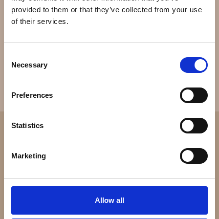
enkeltproducent af luksusure med en produktion af
provided to them or that they’ve collected from your use
omkring 812.000 om året. Den estimerede omsætning i
of their services.
2003 var omkring 3 milliarder $.
Consent
Necessary
Selection
Preferences
Statistics
Marketing
Allow all