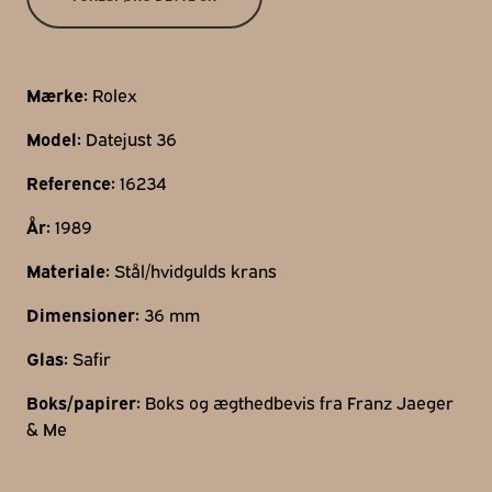
Gothersgade 31
1123 Kbh K
+45 29 29 99 46
Mærke:
Rolex
per@franzj.com
Model:
Datejust 36
Reference:
16234
År:
1989
Materiale:
Stål/hvidgulds krans
Dimensioner:
36 mm
Glas:
Safir
Boks/papirer:
Boks og ægthedbevis fra Franz Jaeger
& Me