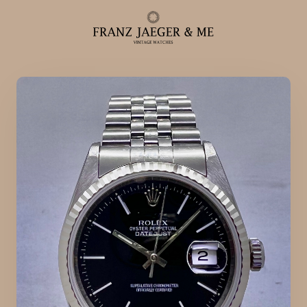
Alle ure
Herreure
Dameure
Service
Service & reparationer