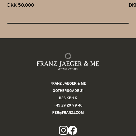
DKK 50.000
DK
FRANZ JAEGER & ME
GOTHERSGADE 31
1123 KBH K
+45 29 29 99 46
PER@FRANZJ.COM