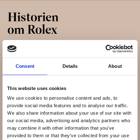
Historien
om Rolex
Rolex SA og dets datterselskab Montres Tudor SA er
en virksomhed der designer og producerer luksusure.
Consent
Details
About
Det blev grundlag af Hans Wildorf og Alfred Davis i
London, England i 1905. I 1919 flyttede Wilsdorf og Davis
virksomheden til Geneve, Schweiz.
This website uses cookies
Magasinet Bloomberg Businessweek rangerede Rolex
We use cookies to personalise content and ads, to
som nummer 71 på listen over verdens top 100 globale
provide social media features and to analyse our traffic.
varemærker i år 2007. Rolex er den største
We also share information about your use of our site with
enkeltproducent af luksusure med en produktion af
our social media, advertising and analytics partners who
omkring 812.000 om året. Den estimerede omsætning i
may combine it with other information that you’ve
2003 var omkring 3 milliarder $.
provided to them or that they’ve collected from your use