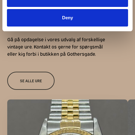
Udforsk andre ure
Deny
Gå på opdagelse i vores udvalg af forskellige
vintage ure. Kontakt os gerne for spørgsmål
eller kig forbi i butikken på Gothersgade.
SE ALLE URE