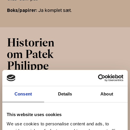
Boks/papirer:
Ja komplet sæt.
Historien
om Patek
Philippe
Patek Philippe er en schweizisk familieejet
Consent
Details
About
virksomhed, der producerer af ure. Virksomheden blev
grundlagt 1851. Alle ure som Patek Phillippe har
produceret siden 1839 kan spores i virksomhedens
This website uses cookies
arkiver.
We use cookies to personalise content and ads, to
Den polske urmager Antoni Patek startede med at