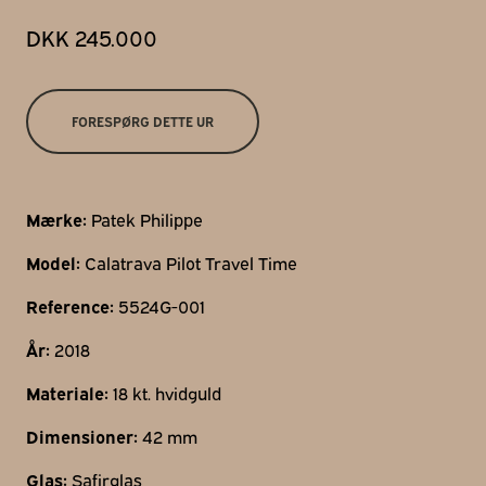
Gothersgade 31
DKK 245.000
1123 Kbh K
+45 29 29 99 46
per@franzj.com
FORESPØRG DETTE UR
Mærke:
Patek Philippe
Model:
Calatrava Pilot Travel Time
Reference:
5524G-001
År:
2018
Materiale:
18 kt. hvidguld
Dimensioner:
42 mm
Glas:
Safirglas