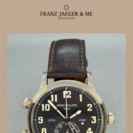
Alle ure
Herreure
Dameure
Service
Service & reparationer