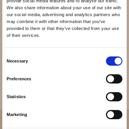
provide social media features and to analyse our traffic.
fremstille lommeure i 1839 i Geneve sammen med
We also share information about your use of our site with
Franciszek Czapek fra Tjekkiet. De stoppede
our social media, advertising and analytics partners who
samarbejdet i 1844 og i 1845 slog Patek sig sammen
may combine it with other information that you’ve
med urmageren Adrien Philippe, der havde opfundet
provided to them or that they’ve collected from your use
den nøgleløse optræksmekanisme. Patek Philippe & Co
of their services.
blev grundlagt i 1851.
Sammen med Vacheron Constantin og Audemars
Consent
Piguet regnes firmaet som en af “de tre store”.
Necessary
Selection
Preferences
Statistics
Marketing