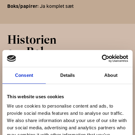
Boks/papirer:
Ja komplet sæt
Historien
om Rolex
Consent
Details
About
Rolex SA og dets datterselskab Montres Tudor SA er
en virksomhed der designer og producerer luksusure.
Det blev grundlag af Hans Wildorf og Alfred Davis i
This website uses cookies
London, England i 1905. I 1919 flyttede Wilsdorf og Davis
virksomheden til Geneve, Schweiz.
We use cookies to personalise content and ads, to
provide social media features and to analyse our traffic.
Magasinet Bloomberg Businessweek rangerede Rolex
We also share information about your use of our site with
som nummer 71 på listen over verdens top 100 globale
our social media, advertising and analytics partners who
varemærker i år 2007. Rolex er den største
may combine it with other information that you’ve