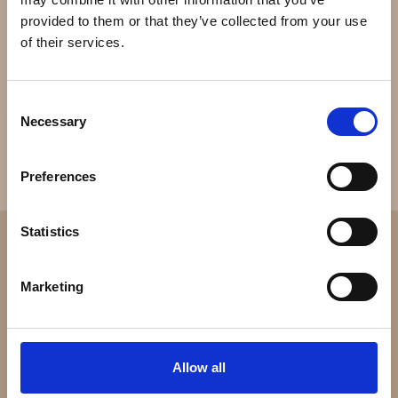
enkeltproducent af luksusure med en produktion af
provided to them or that they’ve collected from your use
omkring 812.000 om året. Den estimerede omsætning i
of their services.
2003 var omkring 3 milliarder $.
Consent
Necessary
Selection
Preferences
Statistics
Marketing
Allow all