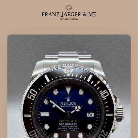
Alle ure
Herreure
Dameure
Service
Service & reparationer