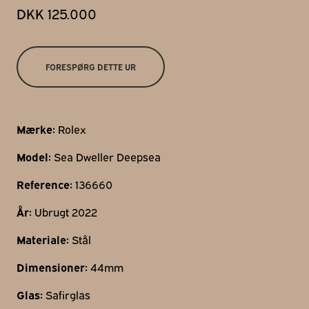
DKK 125.000
Gothersgade 31
1123 Kbh K
+45 29 29 99 46
FORESPØRG DETTE UR
per@franzj.com
Mærke:
Rolex
Model:
Sea Dweller Deepsea
Reference:
136660
År:
Ubrugt 2022
Materiale:
Stål
Dimensioner:
44mm
Glas:
Safirglas