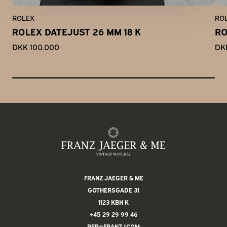
ROLEX
RO
ROLEX DATEJUST 26 MM 18 K
RO
DKK 100.000
DK
FRANZ JAEGER & ME
GOTHERSGADE 31
1123 KBH K
+45 29 29 99 46
PER@FRANZJ.COM