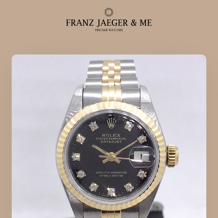
Alle ure
Herreure
Dameure
Service
Service & reparationer