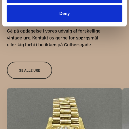
Udforsk andre ure
Deny
Gå på opdagelse i vores udvalg af forskellige
vintage ure. Kontakt os gerne for spørgsmål
eller kig forbi i butikken på Gothersgade.
SE ALLE URE