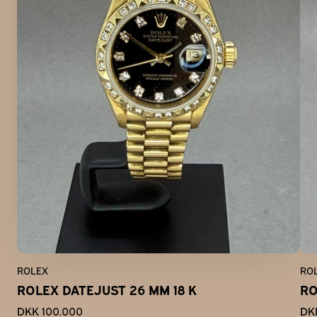
ROLEX
RO
ROLEX DATEJUST 26 MM 18 K
RO
DKK 100.000
DK