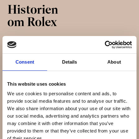
Historien
om Rolex
Rolex SA og dets datterselskab Montres Tudor SA er
en virksomhed der designer og producerer luksusure.
Det blev grundlag af Hans Wildorf og Alfred Davis i
Consent
Details
About
London, England i 1905. I 1919 flyttede Wilsdorf og Davis
virksomheden til Geneve, Schweiz.
This website uses cookies
Magasinet Bloomberg Businessweek rangerede Rolex
We use cookies to personalise content and ads, to
som nummer 71 på listen over verdens top 100 globale
provide social media features and to analyse our traffic.
varemærker i år 2007. Rolex er den største
We also share information about your use of our site with
enkeltproducent af luksusure med en produktion af
our social media, advertising and analytics partners who
omkring 812.000 om året. Den estimerede omsætning i
may combine it with other information that you’ve
2003 var omkring 3 milliarder $.
provided to them or that they’ve collected from your use
of their services.