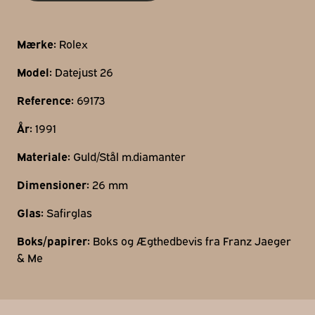
Gothersgade 31
1123 Kbh K
Mærke:
Rolex
+45 29 29 99 46
Model:
Datejust 26
per@franzj.com
Reference:
69173
År:
1991
Materiale:
Guld/Stål m.diamanter
Dimensioner:
26 mm
Glas:
Safirglas
Boks/papirer:
Boks og Ægthedbevis fra Franz Jaeger
& Me