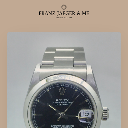
Alle ure
Herreure
Dameure
Service
Service & reparationer