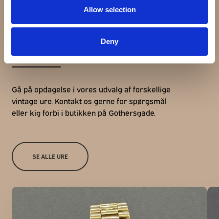
Allow selection
Udforsk andre ure
Deny
Gå på opdagelse i vores udvalg af forskellige
vintage ure. Kontakt os gerne for spørgsmål
eller kig forbi i butikken på Gothersgade.
SE ALLE URE