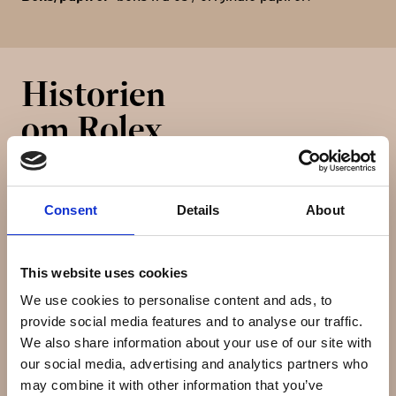
Historien
om Rolex
Rolex SA og dets datterselskab Montres Tudor SA er
Consent
Details
About
en virksomhed der designer og producerer luksusure.
Det blev grundlag af Hans Wildorf og Alfred Davis i
London, England i 1905. I 1919 flyttede Wilsdorf og Davis
This website uses cookies
virksomheden til Geneve, Schweiz.
We use cookies to personalise content and ads, to
Magasinet Bloomberg Businessweek rangerede Rolex
provide social media features and to analyse our traffic.
som nummer 71 på listen over verdens top 100 globale
We also share information about your use of our site with
varemærker i år 2007. Rolex er den største
our social media, advertising and analytics partners who
enkeltproducent af luksusure med en produktion af
may combine it with other information that you’ve