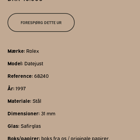
Gothersgade 31
1123 Kbh K
FORESPØRG DETTE UR
+45 29 29 99 46
per@franzj.com
Mærke:
Rolex
Model:
Datejust
Reference:
68240
År:
1997
Materiale:
Stål
Dimensioner:
31 mm
Glas:
Safirglas
Boks/papirer:
boks fra os / originale papirer.