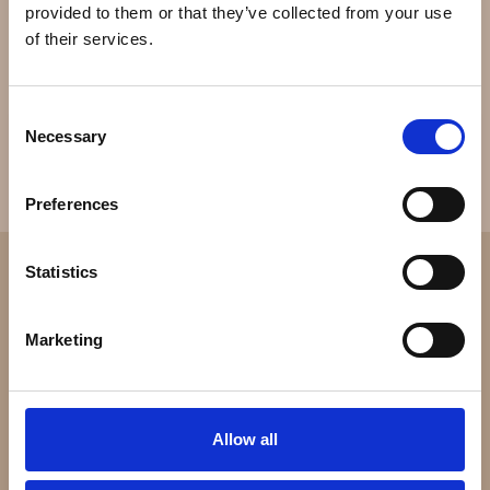
omkring 812.000 om året. Den estimerede omsætning i
provided to them or that they’ve collected from your use
2003 var omkring 3 milliarder $.
of their services.
Consent
Necessary
Selection
Preferences
Statistics
Marketing
Allow all