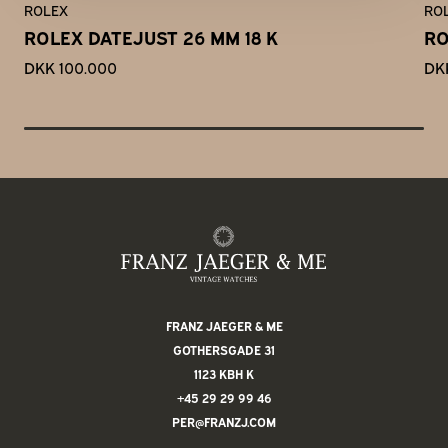
ROLEX
RO
ROLEX DATEJUST 26 MM 18 K
RO
DKK 100.000
DK
FRANZ JAEGER & ME
GOTHERSGADE 31
1123 KBH K
+45 29 29 99 46
PER@FRANZJ.COM