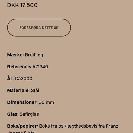
DKK 17.500
Gothersgade 31
1123 Kbh K
+45 29 29 99 46
FORESPØRG DETTE UR
per@franzj.com
Mærke:
Breitling
Reference:
A71340
År:
Ca2000
Materiale:
Stål
Dimensioner:
30 mm
Glas:
Safirglas
Boks/papirer:
Boks fra os / ægthedsbevis fra Franz
Jaeger & Me