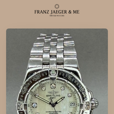
Alle ure
Herreure
Dameure
Service
Service & reparationer