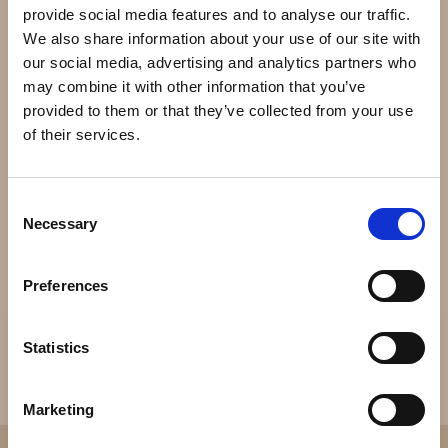
provide social media features and to analyse our traffic.
Alle Breitlings ure er produceret i Schweiz, med
We also share information about your use of our site with
hovedsagelig schweiziske komponenter. Urværkerne
our social media, advertising and analytics partners who
er ofte indkøbt fra ETA og Valjoux, og tilpasset og/eller
may combine it with other information that you’ve
udsmykket i Breitlings egne værksteder. Alle
provided to them or that they’ve collected from your use
urværker som benyttes i Breitlings ure gennemgår en
of their services.
kronometercertifisering hos COSC. F.o.m 2009 blev
Breitling en såkaldt manufacture, da de laver et
kronograf-urværk som er fuldstændig tegnet,
Consent
produceret og sammensat på egne fabrikker, kaliber
Necessary
Selection
BO1.
Preferences
Statistics
Marketing